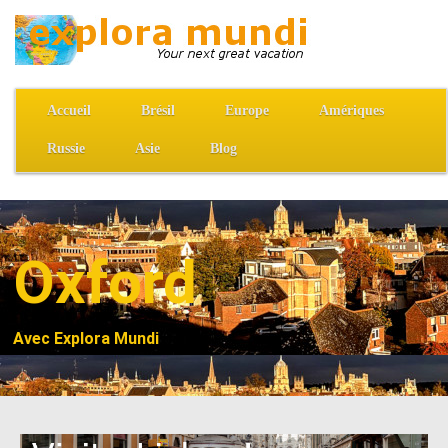
Accueil
Brésil
Europe
Amériques
Russie
Asie
Blog
Oxford
Avec Explora Mundi