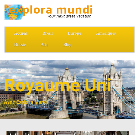
Accueil
Brésil
Europe
Amériques
Russie
Asie
Blog
Royaume Uni
Avec Explora Mundi