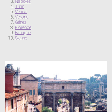
Napoles
Turin
Venise
Verone
Gênes
Florence
Bologne
Sienne