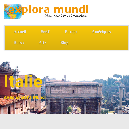
Accueil
Brésil
Europe
Amériques
Russie
Asie
Blog
Italie
Avec Explora Mundi