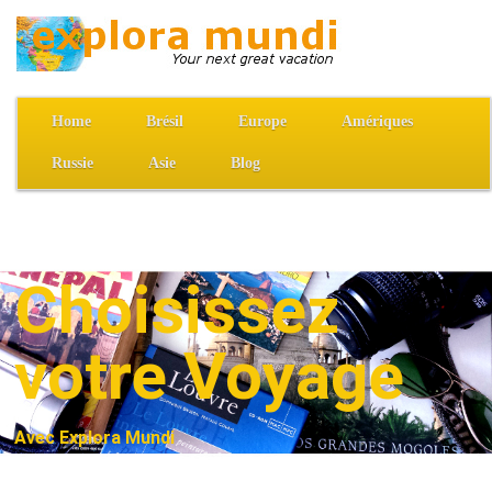
Home
Brésil
Europe
Amériques
Russie
Asie
Blog
Choisissez
votre Voyage
Avec Explora Mundi