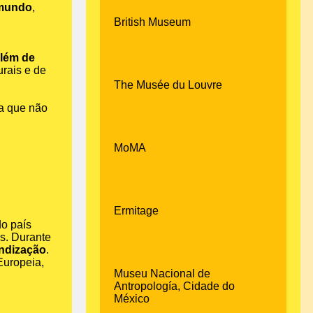
 mundo
,
British Museum
lém de
rais e de
The Musée du Louvre
pa que não
MoMA
Ermitage
do país
s. Durante
andização
.
Europeia,
Museu Nacional de
Antropología, Cidade do
México