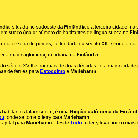
ndia
, situada no sudoeste da
Finlândia
é a terceira cidade mai
em sueco (maior número de habitantes de língua sueca na
Fin
e uma dezena de pontes, foi fundada no século XIII, sendo a mai
erceira maior aglomeração urbana da
Finlândia
.
 do século XVIII e por mais de duas décadas foi a maior cidade
has de ferries para
Estocolmo
e
Mariehamn
.
os habitantes falam sueco, é uma
Região autônoma da Finlând
ku
, onde se toma o ferry para
Mariehamn
.
 capital para
Mariehamn
. Desde
Turku
o ferry leva pouco mais 