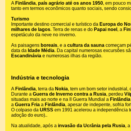
A
Finlândia
,
país agrário até os anos 1950
, em pouco m
tanto em termos econômicos quanto sociais, sendo cons
Turismo
Importante destino comercial e turístico da
Europa do No
milhares de lagos
. Terra de renas e do
Papai noel
, a
Fin
espetáculo da neve no inverno.
As paisagens
boreais
, e a
cultura da sauna
começam pél
data da
Idade Média
. Da capital numerosas excursões sã
Escandinávia
e numerosas ilhas da região.
Indústria e tecnologia
A
Finlândia
, terra da
Nokia
, tem um bom setor industrial,
Durante a
Guerra de Inverno contra a Rusia
, perdeu
Vii
situadas mais ao norte e na II Guerra Mundial a
Finlândia
a
Guerra Fria
a
Finlândia
, apesar de indepente, sofria fo
O colpaso da
URSS
em 1991 acelerou a independência to
adoção do euro)..
Na atualidade, após a
invasão da Ucrânia pela Rusia
, 