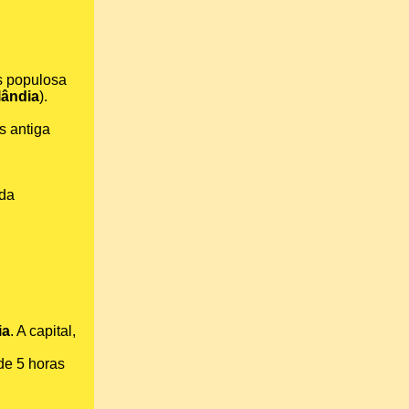
s populosa
lândia
).
s antiga
 da
ia
. A capital,
de 5 horas