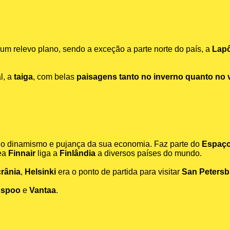
 um relevo plano, sendo a exceção a parte norte do país, a
Lap
l, a
taiga
, com belas
paisagens tanto no inverno quanto no 
elo dinamismo e pujança da sua economia. Faz parte do
Espaç
rea
Finnair
liga a
Finlândia
a diversos países do mundo.
rânia
,
Helsinki
era o ponto de partida para visitar
San Peters
spoo
e
Vantaa
.