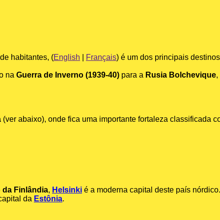
de habitantes, (
English
|
Français
) é um dos principais destinos 
io na
Guerra de Inverno (1939-40)
para a
Rusia Bolchevique
,
a
(ver abaixo), onde fica uma importante fortaleza classificada 
 da Finlândia
,
Helsinki
é a moderna capital deste país nórdico
 capital da
Estônia
.