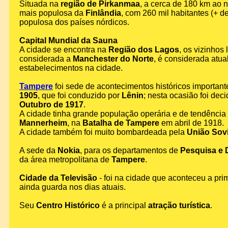
Situada na
região de Pirkanmaa
, a cerca de 180 km ao n
mais populosa da
Finlândia
, com 260 mil habitantes (+ d
populosa dos países nórdicos.
Capital Mundial da Sauna
A cidade se encontra na
Região dos Lagos
, os vizinhos
considerada a
Manchester do Norte
, é considerada atu
estabelecimentos na cidade.
Tampere
foi sede de acontecimentos históricos importan
1905
, que foi conduzido por
Lênin
; nesta ocasião foi de
Outubro de 1917
.
A cidade tinha grande população operária e de tendência 
Mannerheim
, na
Batalha de Tampere
em abril de 1918.
A cidade também foi muito bombardeada pela
União Sovi
A sede da
Nokia
, para os departamentos de
Pesquisa e 
da área metropolitana de
Tampere
.
Cidade da Televisão
- foi na cidade que aconteceu a pri
ainda guarda nos dias atuais.
Seu
Centro Histórico
é a principal
atração turística
.