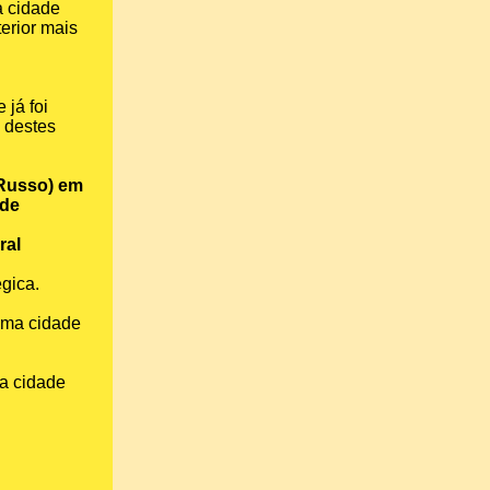
 cidade
terior mais
 já foi
 destes
 Russo) em
 de
ral
égica.
ma cidade
 a cidade