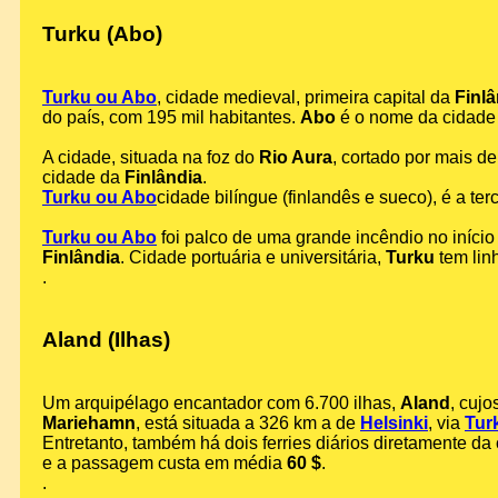
Turku (Abo)
Turku ou Abo
, cidade medieval, primeira capital da
Finlâ
do país, com 195 mil habitantes.
Abo
é o nome da cidade 
A cidade, situada na foz do
Rio Aura
, cortado por mais d
cidade da
Finlândia
.
Turku ou Abo
cidade bilíngue (finlandês e sueco), é a t
Turku ou Abo
foi palco de uma grande incêndio no início
Finlândia
. Cidade portuária e universitária,
Turku
tem lin
.
Aland (Ilhas)
Um arquipélago encantador com 6.700 ilhas,
Aland
, cuj
Mariehamn
, está situada a 326 km a de
Helsinki
, via
Tur
Entretanto, também há dois ferries diários diretamente da
e a passagem custa em média
60 $
.
.