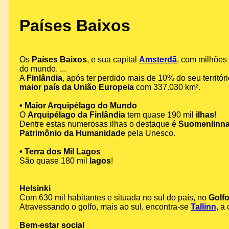
Países Baixos
Os
Países Baixos
, e sua capital
Amsterdã
, com milhões 
do mundo. ...
A
Finlândia
, após ter perdido mais de 10% do seu territór
maior país da União Europeia
com 337.030 km².
• Maior Arquipélago do Mundo
O
Arquipélago da Finlândia
tem quase 190 mil
ilhas
!
Dentre estas numerosas ilhas o destaque é
Suomenlinn
Patrimônio da Humanidade
pela Unesco.
• Terra dos Mil Lagos
São quase 180 mil
lagos
!
Helsinki
Com 630 mil habitantes e situada no sul do país, no
Golfo
Atravessando o golfo, mais ao sul, encontra-se
Tallinn
, a
Bem-estar social