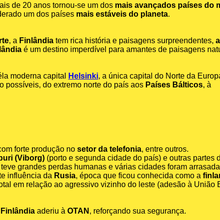
ais de 20 anos tornou-se um dos
mais avançados países do
iderado um dos países
mais estáveis do planeta
.
rte
, a
Finlândia
tem rica história e paisagens surpreendentes,
a
lândia
é um destino imperdível para amantes de paisagens natu
a moderna capital
Helsinki
, a única capital do Norte da Euro
o possíveis, do extremo norte do país aos
Países Bálticos
, à
 com forte produção no
setor da telefonia
, entre outros.
puri (Viborg)
(porto e segunda cidade do país) e outras partes 
teve grandes perdas humanas e várias cidades foram arrasada
rte influência da
Rusia
, época que ficou conhecida como a
finl
tal em relação ao agressivo vizinho do leste (adesão à União 
a
Finlândia
aderiu à
OTAN
, reforçando sua segurança.