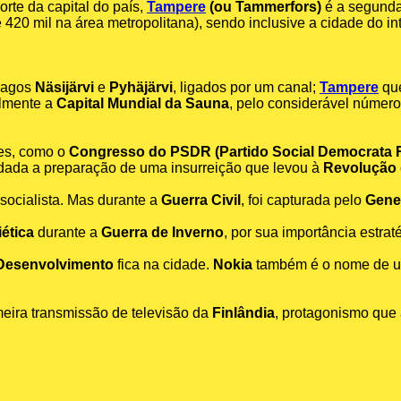
orte da capital do país,
Tampere
(ou Tammerfors)
é a segunda
e 420 mil na área metropolitana), sendo inclusive a cidade do in
 lagos
Näsijärvi
e
Pyhäjärvi
, ligados por um canal;
Tampere
que
almente a
Capital Mundial da Sauna
, pelo considerável número
tes, como o
Congresso do PSDR (Partido Social Democrata
cidada a preparação de uma insurreição que levou à
Revolução
socialista. Mas durante a
Guerra Civil
, foi capturada pelo
Gene
ética
durante a
Guerra de Inverno
, por sua importância estrat
Desenvolvimento
fica na cidade.
Nokia
também é o nome de u
meira transmissão de televisão da
Finlândia
, protagonismo que