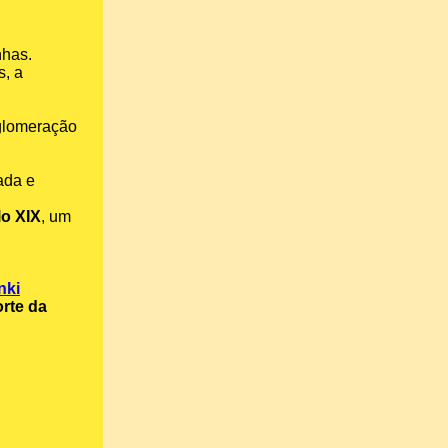
nhas.
s, a
glomeração
tada e
lo XIX
, um
nki
rte da