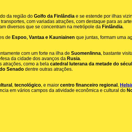
 do da região do
Golfo da Finlândia
e se estende por ilhas vizi
ransportes, com variadas atrações, com destaque para as arte
ram diversos que se concentram na metrópole da
Finlândia
.
es de
Espoo, Vantaa e Kauniainen
que juntas, formam uma a
juntamente com um forte na ilha de
Suomenlinna
, bastante visi
defesa da cidade dos avanços da
Rusia
.
is atrações, como a bela
catedral luterana da metade do sécu
 do Senado
dentre outras atrações.
ltural
,
tecnológico
, e maior
centro financeiro regional
,
Helsi
cia em vários campos da atividade econômica e cultural do
No