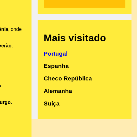
ônia
, onde
Mais visitado
verão
.
Portugal
Espanha
Checo República
o
Alemanha
burgo
.
Suíça