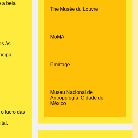
o a bela
The Musée du Louvre
MoMA
as às
ncipal
Ermitage
Museu Nacional de
Antropología, Cidade do
México
o lucro das
tal.