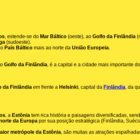
os
, estende-se do
Mar Báltico
(oeste), ao
Golfo da Finlândia
(n
iga
(sudoeste).
 o
País Báltico
mais ao norte da
União Europeia
.
lo
Golfo da Finlândia
, é a capital e a cidade mais importante do
o da Finlândia
em frente a
Helsinki
, capital da
Finlândia
, da q
cos
, a
Estônia
tem rica história e paisagens diversificadas, send
 norte da Europa
por sua posição estratégica (Finlândia, Suéci
aior metrópole da Estônia
, são muitas as atrações espalhada