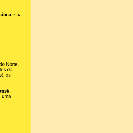
ática
e na
do Norte,
tos da
), os
rask
.
, uma