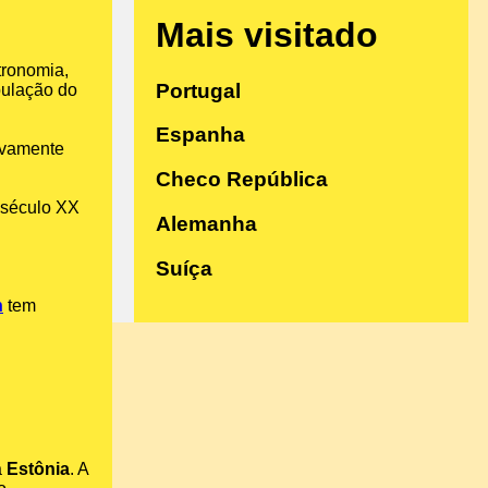
Mais visitado
tronomia,
Portugal
pulação do
Espanha
ivamente
Checo República
o século XX
Alemanha
Suíça
n
tem
a
Estônia
. A