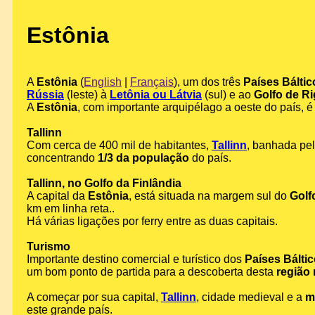
Estônia
A
Estônia
(
English
|
Français
), um dos três
Países Báltic
Rússia
(leste) à
Letônia ou Látvia
(sul) e ao
Golfo de R
A
Estônia
, com importante arquipélago a oeste do país, é
Tallinn
Com cerca de 400 mil de habitantes,
Tallinn
, banhada pe
concentrando
1/3 da população
do país.
Tallinn, no Golfo da Finlândia
A capital da
Estônia
, está situada na margem sul do
Golf
km em linha reta..
Há várias ligações por ferry entre as duas capitais.
Turismo
Importante destino comercial e turístico dos
Países Bálti
um bom ponto de partida para a descoberta desta
região
A começar por sua capital,
Tallinn
, cidade medieval e a
m
este grande país.