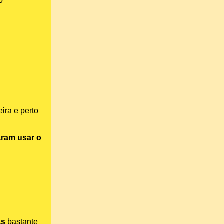
o
ira e perto
ram usar o
as
bastante