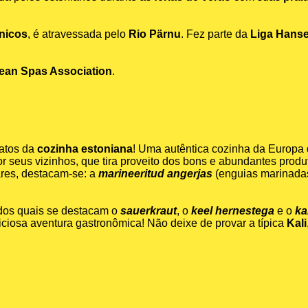
nicos
, é atravessada pelo
Rio Pärnu
. Fez parte da
Liga Hanse
ean Spas Association
.
ratos da
cozinha estoniana
! Uma autêntica cozinha da Europa 
r seus vizinhos, que tira proveito dos bons e abundantes produ
ares, destacam-se: a
marineeritud angerjas
(enguias marinadas
 dos quais se destacam o
sauerkraut
, o
keel hernestega
e o
ka
iosa aventura gastronômica! Não deixe de provar a típica
Kali