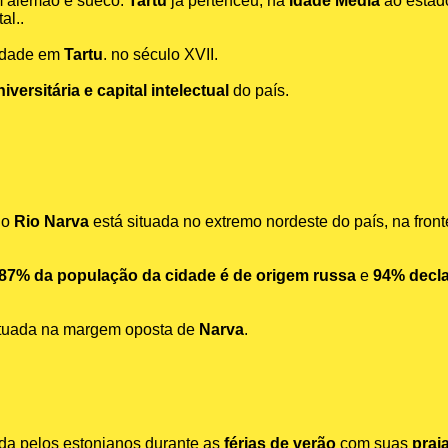
 alemão e sueco.
Tartu
já pertenceu, na
Idade Média
ao estad
al..
sidade em
Tartu
. no século XVII.
versitária e capital intelectual
do país.
lo
Rio Narva
está situada no extremo nordeste do país, na fronte
87% da população da cidade é de origem russa
e
94% decla
ituada na margem oposta de
Narva
.
rida pelos estonianos durante as
férias de verão
com suas
prai