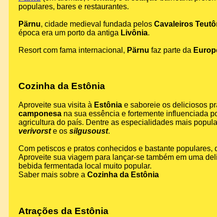
populares, bares e restaurantes.
Pärnu
, cidade medieval fundada pelos
Cavaleiros Teutô
época era um porto da antiga
Livônia
.
Resort com fama internacional,
Pärnu
faz parte da
Europ
Cozinha da Estônia
Aproveite sua visita à
Estônia
e saboreie os deliciosos p
camponesa
na sua essência e fortemente influenciada po
agricultura do país. Dentre as especialidades mais popul
verivorst
e os
silgusoust
.
Com petiscos e pratos conhecidos e bastante populares,
Aproveite sua viagem para lançar-se também em uma delic
bebida fermentada local muito popular.
Saber mais sobre a
Cozinha da Estônia
Atrações da Estônia