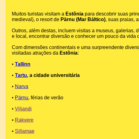
Muitos turistas visitam a
Estônia
para descobrir suas prin
medieval), o resort de
Pärnu (Mar Báltico)
, suas praias, 
Outros, além destas, incluem visitas a museus, galerias, 
e local, encontrar diversão e conhecer um pouco da vida c
Com dimensões continentais e uma surpreendente diversi
visitadas atrações da
Estônia
:
•
Tallinn
•
Tartu
, a cidade universitária
•
Narva
•
Pärnu
, férias de verão
•
Viljandi
•
Rakvere
•
Sillamae