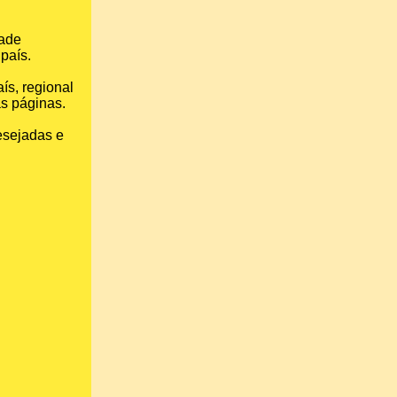
ade
 país.
ís, regional
as páginas.
esejadas e