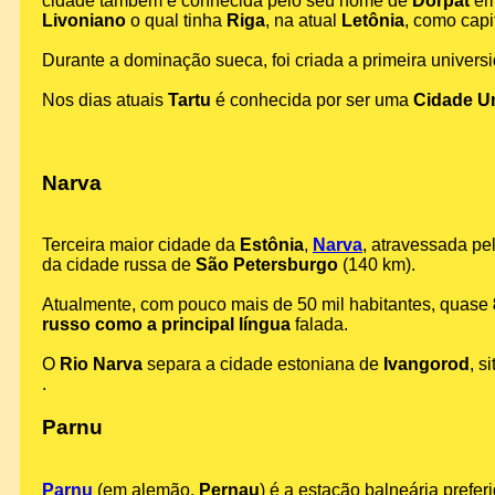
cidade também é conhecida pelo seu nome de
Dorpat
em
Livoniano
o qual tinha
Riga
, na atual
Letônia
, como capit
Durante a dominação sueca, foi criada a primeira univer
Nos dias atuais
Tartu
é conhecida por ser uma
Cidade Uni
Narva
Terceira maior cidade da
Estônia
,
Narva
, atravessada pe
da cidade russa de
São Petersburgo
(140 km).
Atualmente, com pouco mais de 50 mil habitantes, quase
russo como a principal língua
falada.
O
Rio Narva
separa a cidade estoniana de
Ivangorod
, s
.
Parnu
Parnu
(em alemão,
Pernau
) é a estação balneária prefe