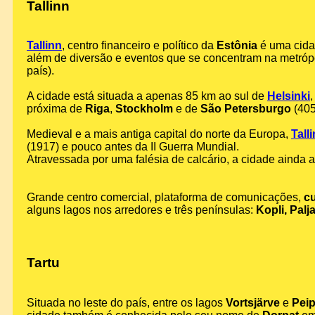
Tallinn
Tallinn
, centro financeiro e político da
Estônia
é uma cidad
além de diversão e eventos que se concentram na metró
país).
A cidade está situada a apenas 85 km ao sul de
Helsinki
,
próxima de
Riga
,
Stockholm
e de
São Petersburgo
(405
Medieval e a mais antiga capital do norte da Europa,
Tall
(1917) e pouco antes da II Guerra Mundial.
Atravessada por uma falésia de calcário, a cidade ainda 
Grande centro comercial, plataforma de comunicações,
cu
alguns lagos nos arredores e três penínsulas:
Kopli, Pal
Tartu
Situada no leste do país, entre os lagos
Vortsjärve
e
Pei