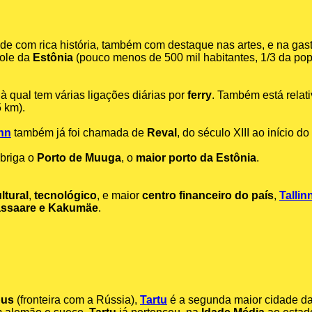
e com rica história, também com destaque nas artes, e na gas
pole da
Estônia
(pouco menos de 500 mil habitantes, 1/3 da po
 à qual tem várias ligações diárias por
ferry
. Também está relat
 km).
inn
também já foi chamada de
Reval
, do século XIII ao início d
abriga o
Porto de Muuga
, o
maior porto da Estônia
.
ltural
,
tecnológico
, e maior
centro financeiro do país
,
Tallin
jassaare e Kakumäe
.
pus
(fronteira com a Rússia),
Tartu
é a segunda maior cidade d