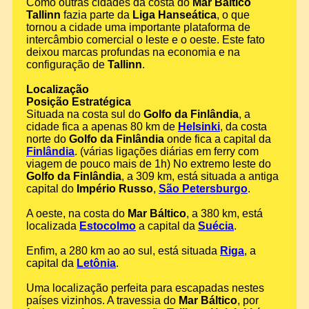
Como outras cidades da costa do
Mar Báltico
Tallinn
fazia parte da
Liga Hanseática
, o que
tornou a cidade uma importante plataforma de
intercâmbio comercial o leste e o oeste. Este fato
deixou marcas profundas na economia e na
configuração de
Tallinn
.
Localização
Posição Estratégica
Situada na costa sul do
Golfo da Finlândia
, a
cidade fica a apenas 80 km de
Helsinki
, da costa
norte do
Golfo da Finlândia
onde fica a capital da
Finlândia
. (várias ligações diárias em ferry com
viagem de pouco mais de 1h) No extremo leste do
Golfo da Finlândia
, a 309 km, está situada a antiga
capital do
Império Russo
,
São Petersburgo
.
A oeste, na costa do
Mar Báltico
, a 380 km, está
localizada
Estocolmo
a capital da
Suécia
.
Enfim, a 280 km ao ao sul, está situada
Riga
, a
capital da
Letônia
.
Uma localização perfeita para escapadas nestes
países vizinhos. A travessia do
Mar Báltico
, por