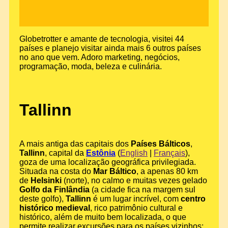
Globetrotter e amante de tecnologia, visitei 44
países e planejo visitar ainda mais 6 outros países
no ano que vem. Adoro marketing, negócios,
programação, moda, beleza e culinária.
Tallinn
A mais antiga das capitais dos
Países Bálticos
,
Tallinn
, capital da
Estônia
(
English
|
Français
),
goza de uma localização geográfica privilegiada.
Situada na costa do
Mar Báltico
, a apenas 80 km
de
Helsinki
(norte), no calmo e muitas vezes gelado
Golfo da Finlândia
(a cidade fica na margem sul
deste golfo),
Tallinn
é um lugar incrível, com
centro
histórico medieval
, rico patrimônio cultural e
histórico, além de muito bem localizada, o que
permite realizar excursões para os países vizinhos: