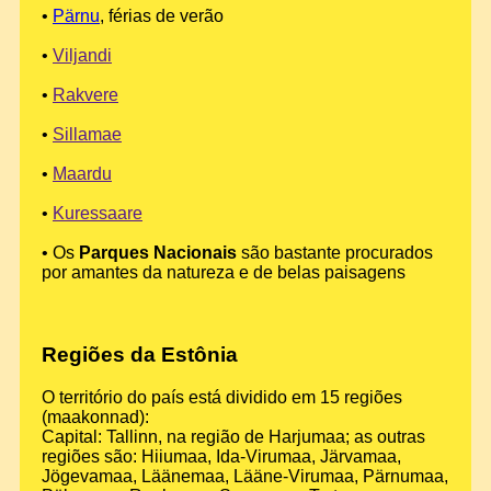
•
Pärnu
, férias de verão
•
Viljandi
•
Rakvere
•
Sillamae
•
Maardu
•
Kuressaare
• Os
Parques Nacionais
são bastante procurados
por amantes da natureza e de belas paisagens
Regiões da Estônia
O território do país está dividido em 15 regiões
(maakonnad):
Capital: Tallinn, na região de Harjumaa; as outras
regiões são: Hiiumaa, Ida-Virumaa, Järvamaa,
Jögevamaa, Läänemaa, Lääne-Virumaa, Pärnumaa,