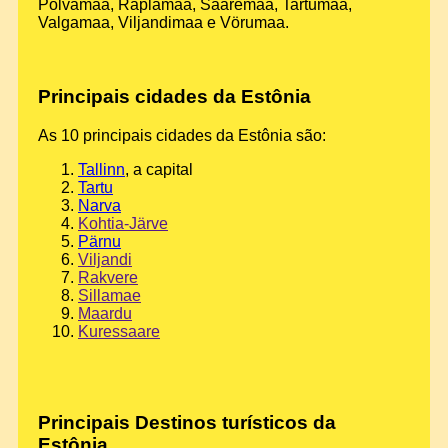
Pölvamaa, Raplamaa, Saaremaa, Tartumaa,
Valgamaa, Viljandimaa e Vörumaa.
Principais cidades da Estônia
As 10 principais cidades da Estônia são:
Tallinn
, a capital
Tartu
Narva
Kohtia-Järve
Pärnu
Viljandi
Rakvere
Sillamae
Maardu
Kuressaare
Principais Destinos turísticos da
Estônia