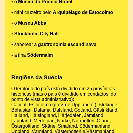
• o
Museu do Prêmio Nobel
• mini cruzeiro pelo
Arquipélago de Estocolmo
• o
Museu Abba
•
Stockholm City Hall
• saborear a
gastronomia escandinava
• a ilha
Södermalm
Regiões da Suécia
O território do país está dividido em 25 províncias
históricas (mas o país é dividido em condados, do
ponto de vista administrativo):
Capital: Estocolmo (prov. de Uppland e ); Blekinge,
Bohustän, Dalama, Dalsland, Gotland, Gästrikland,
Halland, Hälsingland, Härjedalen, Jämtland,
Lappland, Medelpad, Närke, Norrbotten, Öland,
Östergöttland, Skäne, Smaland, Södermanland,
Uppland, Värmland, Västerbotten e Västmanland.