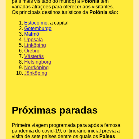
país mais visitado do mundo) a
Polônia
tem
variadas atrações para oferecer aos visitantes.
Os principais destinos turísticos da
Polônia
são:
Estocolmo
, a capital
Gotemburgo
Malmö
Uppsala
Linköping
Örebro
Västeräs
Helsingborg
Norrköping
Jönköping
Próximas paradas
Primeira viagem programada para após a famosa
pandemia do covid-19, o itinerário inicial previa a
visita de sete países dentre os quais os
Países