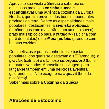
Aproveite sua visita à
Suécia
e saboreie os
deliciosos pratos da
cozinha sueca e
escandinava
! Uma autêntica cozinha da Europa
Nórdica, que tira proveito dos bons e abundantes
produtos da terra. Dentre as especialidades mais
populares, destacam-se: a
svenska köttbullar
(almôndegas com macarrão e um umolho sueco) o
prato mais típico do país, a
falukorv
(salcicha com
purê de batatas) e o
sill och potatis
(arenque com
batatas cozidas.
Com petiscos e pratos conhecidos e bastante
populares, dos quais se destacam o
sill
(arenque), o
gravlax
(salmão) e o famoso
smörgasbord
(buffê
de pratos variados. Aproveite sua viagem para
lançar-se também em uma deliciosa aventura
gastronômica! Não exagere na
aquavit
(bebida
alcoólica)!
Saber mais sobre a
Cozinha da Suécia
Atrações de Estocolmo