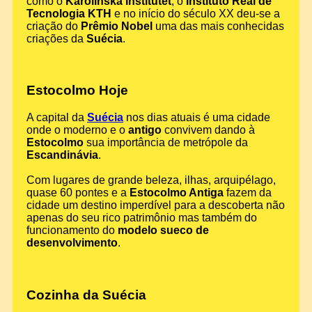
como o
Karolinska Institutet
, o
Instituto Real de
Tecnologia KTH
e no início do século XX deu-se a
criação do
Prêmio Nobel
uma das mais conhecidas
criações da
Suécia
.
Estocolmo Hoje
A capital da
Suécia
nos dias atuais é uma cidade
onde o moderno e o
antigo
convivem dando à
Estocolmo
sua importância de metrópole da
Escandinávia
.
Com lugares de grande beleza, ilhas, arquipélago,
quase 60 pontes e a
Estocolmo Antiga
fazem da
cidade um destino imperdível para a descoberta não
apenas do seu rico patrimônio mas também do
funcionamento do
modelo sueco de
desenvolvimento
.
Cozinha da Suécia