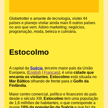
Globetrotter e amante de tecnologia, visitei 44
países e planejo visitar ainda mais 6 outros países
no ano que vem. Adoro marketing, negócios,
programação, moda, beleza e culinária.
Estocolmo
A capital da
Suécia
, terceiro maior país da União
Europeia, (
English
|
Français
), é uma
cidade que
encanta os visitantes
.
Estocolmo
está situada no
Mar Báltico
olhando de frente para o
Golfo da
Finlândia
.
Maior centro comercial, político e financeiro do país
desde o século XIII,
Estocolmo
tem uma população
de 1,6 milhões de habitantes, o que corresponde a
quase
10% da população da Suécia
e que faz da