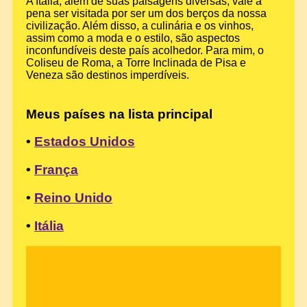
A Itália, além de suas paisagens diversas, vale a
pena ser visitada por ser um dos berços da nossa
civilização. Além disso, a culinária e os vinhos,
assim como a moda e o estilo, são aspectos
inconfundíveis deste país acolhedor. Para mim, o
Coliseu de Roma, a Torre Inclinada de Pisa e
Veneza são destinos imperdíveis.
Meus países na lista principal
•
Estados Unidos
•
França
•
Reino Unido
•
Itália