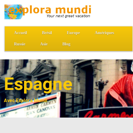
Accueil
Brésil
Europe
Amériques
Russie
Asie
Blog
Espagne
Avec Explora Mundi