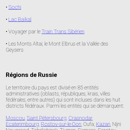
•
Sochi
•
Lac Baïkal
• Voyager par le
Train Trans Sibérien
• Les Monts Altai, le Mont Elbrus et la Vallée des
Geysers
Régions de Russie
Le territoire du pays est divisé en 85 entités
administratives (oblasts, républiques, krais, villes
fédérales, entre autres) qui sont incluses dans les huit
districts fédéraux. Parmi les entités qui se démarquent:
Moscou
,
Saint Pétersbourg
,
Crasnodar
,
Ecaterimbourg
,
Rostov-sur-le-Don
, Oufa,
Kazan
, Nijni