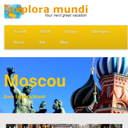
Accueil
Brésil
Europe
Amériques
Russie
Asie
Blog
Moscou
Avec Explora Mundi