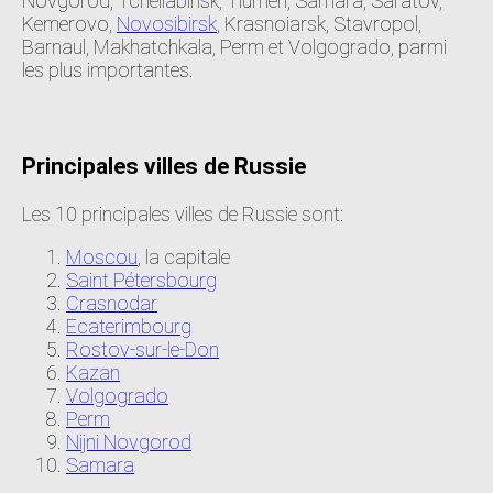
Novgorod, Tcheliabinsk, Tiumen, Samara, Saratov,
Kemerovo,
Novosibirsk
, Krasnoiarsk, Stavropol,
Barnaul, Makhatchkala, Perm et Volgogrado, parmi
les plus importantes.
Principales villes de Russie
Les 10 principales villes de Russie sont:
Moscou
, la capitale
Saint Pétersbourg
Crasnodar
Ecaterimbourg
Rostov-sur-le-Don
Kazan
Volgogrado
Perm
Nijni Novgorod
Samara