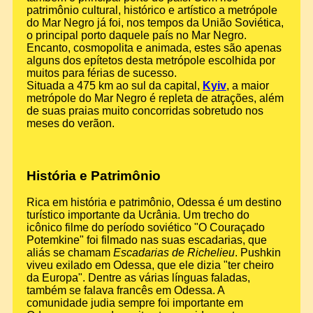
patrimônio cultural, histórico e artístico a metrópole
do Mar Negro já foi, nos tempos da União Soviética,
o principal porto daquele país no Mar Negro.
Encanto, cosmopolita e animada, estes são apenas
alguns dos epítetos desta metrópole escolhida por
muitos para férias de sucesso.
Situada a 475 km ao sul da capital,
Kyiv
, a maior
metrópole do Mar Negro é repleta de atrações, além
de suas praias muito concorridas sobretudo nos
meses do verãon.
História e Patrimônio
Rica em história e patrimônio, Odessa é um destino
turístico importante da Ucrânia. Um trecho do
icônico filme do período soviético "O Couraçado
Potemkine" foi filmado nas suas escadarias, que
aliás se chamam
Escadarias de Richelieu
. Pushkin
viveu exilado em Odessa, que ele dizia "ter cheiro
da Europa". Dentre as várias línguas faladas,
também se falava francês em Odessa. A
comunidade judia sempre foi importante em