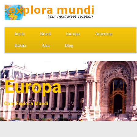
Início
Brasil
Europa
Américas
Rússia
Ásia
Blog
Europa
Com Explora Mundi